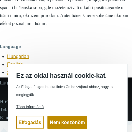
spada i baštenska soba, gde možete uživati u kafi i pušiti cigarete u
tišini i miru, okruženi prirodom. Autentične, šarene sobe čine ukupan
efekat poznatijim i ličnim.
Language
Hungarian
English
Serbian
Ez az oldal használ cookie-kat.
Login
Footer
Az Elfogadás gombra kattintva Ön hozzájárul ahhoz, hogy ezt
megtegyük.
H-6725 Szeged, Szent Ferenc u. 22/B
Több információ
Tel: +36 30 362 1963 (H-V 8:00-20:00)
E-mail:
brindza.vendeghaz@gmail.com
Elfogadás
Nem köszönöm