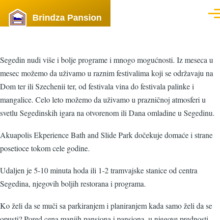
Skip to main content
Brindza Pansion
Men
Segedin nudi više i bolje programe i mnogo mogućnosti. Iz meseca u
mesec možemo da uživamo u raznim festivalima koji se održavaju na
Dom ter ili Szechenii ter, od festivala vina do festivala palinke i
mangalice. Celo leto možemo da uživamo u prazničnoj atmosferi u
svetlu Segedinskih igara na otvorenom ili Dana omladine u Segedinu.
Akuapolis Ekperience Bath and Slide Park dočekuje domaće i strane
posetioce tokom cele godine.
Udaljen je 5-10 minuta hoda ili 1-2 tramvajske stanice od centra
Segedina, njegovih boljih restorana i programa.
Ko želi da se muči sa parkiranjem i planiranjem kada samo želi da se
opusti? Pored cena manjih pansiona i pansiona, u njegove prednosti